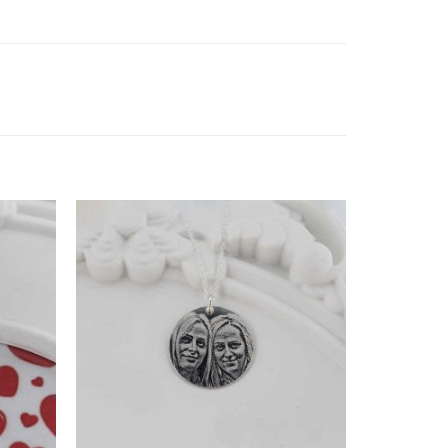
daugă
Adaugă
la
la
avorite
Favorite