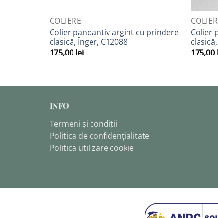
QUICK VIEW
QUICK 
COLIERE
COLIE
Colier pandantiv argint cu prindere
Colier 
clasică, Înger, C12088
clasică
175,00
lei
175,00
INFO
Termeni și condiții
Politica de confidențialitate
Politica utilizare cookie