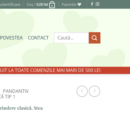
utentificare
Coș /
0,00
lei
Favorite
0
Caută
POVESTEA
CONTACT
după:
IT LA TOATE COMENZILE MAI MARI DE 500 LEI
/
PANDANTIV
Ă TIP 1
rindere clasică, Stea