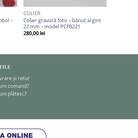
QUICK VIEW
QUICK VIEW
COLIER
COLIERE
mbol –
Colier gravură foto – bănuț argint
Colier pan
22 mm – model PCFB221
laterală, 
280,00
lei
175,00
lei
TILE
vrare și retur
um comand?
um plătesc?