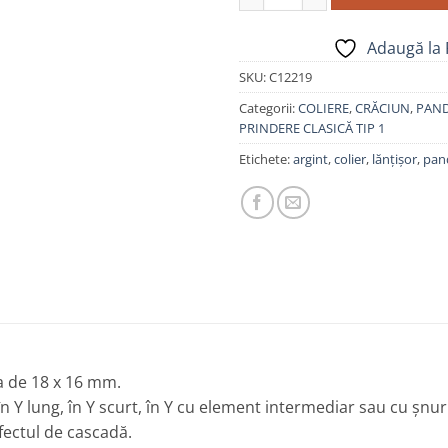
Adaugă la 
SKU:
C12219
Categorii:
COLIERE
,
CRĂCIUN
,
PAND
PRINDERE CLASICĂ TIP 1
Etichete:
argint
,
colier
,
lănțișor
,
pan
a de 18 x 16 mm.
g, în Y lung, în Y scurt, în Y cu element intermediar sau cu șnu
efectul de cascadă.