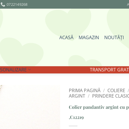
0722149268
A
ACASĂ
MAGAZIN
NOUTĂȚI
SONALIZARE
TRANSPORT GRATU
PRIMA PAGINĂ
/
COLIERE
ARGINT
/
PRINDERE CLASIC
Adaugă
Colier pandantiv argint cu p
la
Favorite
,C12219