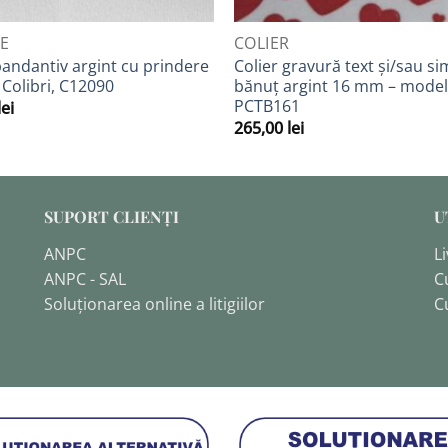
VIEW
QUICK VIEW
RE
COLIER
pandantiv argint cu prindere
Colier gravură text și/sau si
, Colibri, C12090
bănuț argint 16 mm – model
PCTB161
lei
265,00
lei
SUPORT CLIENȚI
U
ANPC
Li
ANPC - SAL
C
Soluționarea online a litigiilor
C