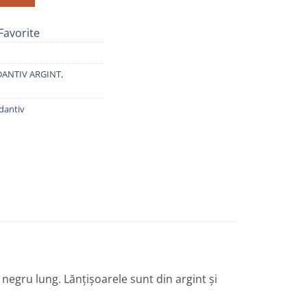
Favorite
ANTIV ARGINT
,
dantiv
r negru lung. Lănțișoarele sunt din argint și