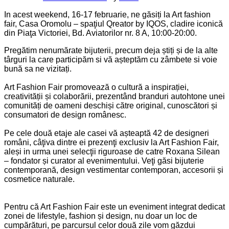
In acest weekend, 16-17 februarie, ne găsiți la Art fashion
fair, Casa Oromolu – spaţiul Qreator by IQOS, cladire iconică
din Piaţa Victoriei, Bd. Aviatorilor nr. 8 A, 10:00-20:00.
Pregătim nenumărate bijuterii, precum deja știți și de la alte
târguri la care participăm si vă așteptăm cu zâmbete si voie
bună sa ne vizitați.
Art Fashion Fair promovează o cultură a inspirației,
creativității și colaborării, prezentând branduri autohtone unei
comunități de oameni deschiși către original, cunoscători și
consumatori de design românesc.
Pe cele două etaje ale casei vă așteaptă 42 de designeri
români, câţiva dintre ei prezenţi exclusiv la Art Fashion Fair,
aleși in urma unei selecţii riguroase de catre Roxana Silean
– fondator și curator al evenimentului. Veţi găsi bijuterie
contemporană, design vestimentar contemporan, accesorii și
cosmetice naturale.
Pentru că Art Fashion Fair este un eveniment integrat dedicat
zonei de lifestyle, fashion și design, nu doar un loc de
cumpărături, pe parcursul celor două zile vom găzdui