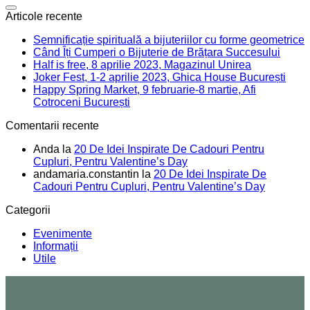
Articole recente
Semnificație spirituală a bijuteriilor cu forme geometrice
Când Îți Cumperi o Bijuterie de Brățara Succesului
Half is free, 8 aprilie 2023, Magazinul Unirea
Joker Fest, 1-2 aprilie 2023, Ghica House București
Happy Spring Market, 9 februarie-8 martie, Afi
Cotroceni București
Comentarii recente
Anda
la
20 De Idei Inspirate De Cadouri Pentru
Cupluri, Pentru Valentine’s Day
andamaria.constantin
la
20 De Idei Inspirate De
Cadouri Pentru Cupluri, Pentru Valentine’s Day
Categorii
Evenimente
Informații
Utile