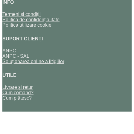
INFO
Termeni și condiții
Politica de confidențialitate
Politica utilizare cookie
SUPORT CLIENȚI
ANPC
ANPC - SAL
Soluționarea online a litigiilor
UTILE
Livrare și retur
Cum comand?
Cum plătesc?