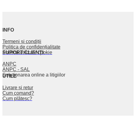
INFO
Termeni și condiții
Politica de confidențialitate
SUPORT CLIENȚI
Politica utilizare cookie
ANPC
ANPC - SAL
Soluționarea online a litigiilor
UTILE
Livrare și retur
Cum comand?
Cum plătesc?