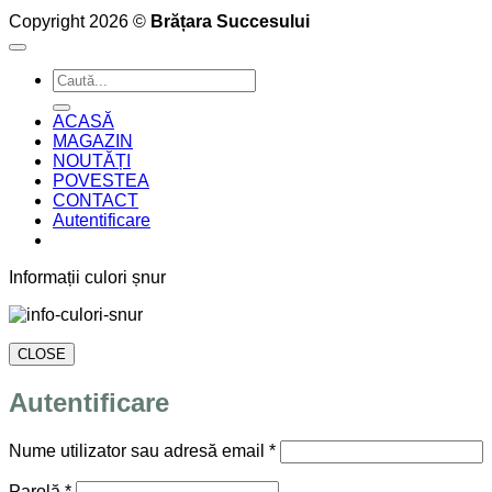
Copyright 2026 ©
Brățara Succesului
Caută
după:
ACASĂ
MAGAZIN
NOUTĂȚI
POVESTEA
CONTACT
Autentificare
Informații culori șnur
CLOSE
Autentificare
Obligatoriu
Nume utilizator sau adresă email
*
Obligatoriu
Parolă
*