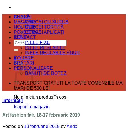
ACASĂ
CERCEI
MAGAZIN
CERCEI CU ȘURUB
NOUTĂȚI
CERCEI TORTIȚĂ
POVESTEA
CERCEI APLICAȚI
CONTACT
INELE
Caută
INELE FIXE
după:
INELE REGLABILE
INELE REGLABILE ȘNUR
COLIERE
0
BRĂȚĂRI
Coș
PERSONALIZARE
BĂNUȚI DE BOTEZ
TRANSPORT GRATUIT LA TOATE COMENZILE MAI
MARI DE 500 LEI
Nu ai niciun produs în coș.
Informații
Înapoi la magazin
Art fashion fair, 16-17 februarie 2019
Posted on
13 februarie 2019
by
Anda