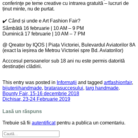
conferinţe pe teme creative cu intrarea gratuită – lucruri de
ținut minte, nu de purtat.
✔️ Când și unde e Art Fashion Fair?
Sâmbătă 16 februarie | 10 AM – 9 PM
Duminică 17 februarie | 10 AM – 7 PM
@ Qreator by IQOS | Piața Victoriei, Bulevardul Aviatorilor 8A
(exact la ieșirea de Metrou Victoriei spre Bd. Aviatorilor)
Acccesul persoanelor sub 18 ani nu este permis datorită
destinației clădirii.
This entry was posted in
Informații
and tagged
artfashionfair
,
bijuteriihandmade
,
bratarasuccesului
,
targ handmade
.
Bounty Fair, 15-16 decembrie 2018
Dichisar, 23-24 Februarie 2019
Lasă un răspuns
Trebuie să fii
autentificat
pentru a publica un comentariu.