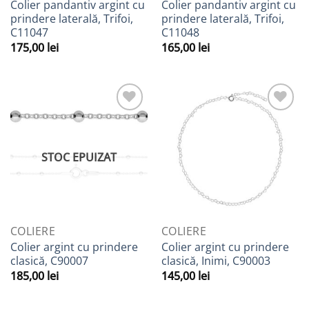
Colier pandantiv argint cu
Colier pandantiv argint cu
prindere laterală, Trifoi,
prindere laterală, Trifoi,
C11047
C11048
175,00
lei
165,00
lei
Adaugă
Adaugă
la
la
Favorite
Favorite
STOC EPUIZAT
COLIERE
COLIERE
Colier argint cu prindere
Colier argint cu prindere
clasică, C90007
clasică, Inimi, C90003
185,00
lei
145,00
lei