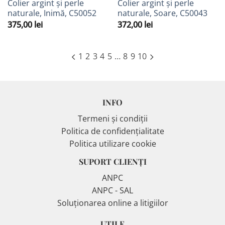
Colier argint și perle
Colier argint și perle
naturale, Inimă, C50052
naturale, Soare, C50043
375,00
lei
372,00
lei
1
2
3
4
5
…
8
9
10
INFO
Termeni și condiții
Politica de confidențialitate
Politica utilizare cookie
SUPORT CLIENȚI
ANPC
ANPC - SAL
Soluționarea online a litigiilor
UTILE