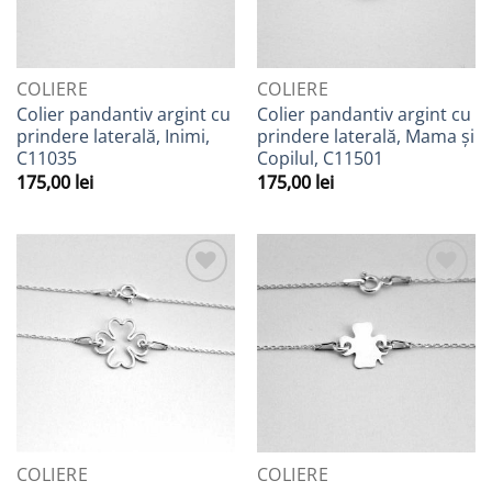
COLIERE
COLIERE
Colier pandantiv argint cu
Colier pandantiv argint cu
prindere laterală, Inimi,
prindere laterală, Mama și
C11035
Copilul, C11501
175,00
lei
175,00
lei
Adaugă
Adaugă
la
la
Favorite
Favorite
COLIERE
COLIERE