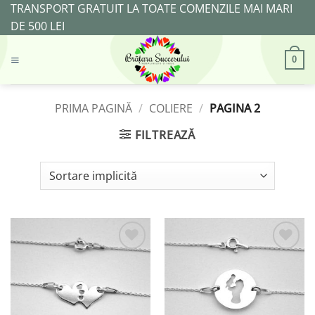
Skip
TRANSPORT GRATUIT LA TOATE COMENZILE MAI MARI
to
DE 500 LEI
content
0
PRIMA PAGINĂ
/
COLIERE
/
PAGINA 2
FILTREAZĂ
Adaugă
Adaugă
la
la
Favorite
Favorite