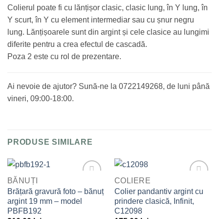
Colierul poate fi cu lănțișor clasic, clasic lung, în Y lung, în
Y scurt, în Y cu element intermediar sau cu șnur negru
lung. Lănțișoarele sunt din argint și cele clasice au lungimi
diferite pentru a crea efectul de cascadă.
Poza 2 este cu rol de prezentare.
Ai nevoie de ajutor? Sună-ne la 0722149268, de luni până
vineri, 09:00-18:00.
PRODUSE SIMILARE
BĂNUȚI
COLIERE
Adaugă
Adaugă
Brățară gravură foto – bănuț
Colier pandantiv argint cu
la
la
argint 19 mm – model
prindere clasică, Infinit,
Favorite
Favorite
PBFB192
C12098