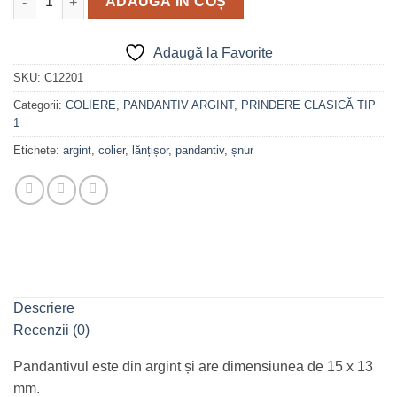
ADAUGĂ ÎN COȘ
Adaugă la Favorite
SKU:
C12201
Categorii:
COLIERE
,
PANDANTIV ARGINT
,
PRINDERE CLASICĂ TIP
1
Etichete:
argint
,
colier
,
lănțișor
,
pandantiv
,
șnur
Descriere
Recenzii (0)
Pandantivul este din argint și are dimensiunea de 15 x 13
mm.