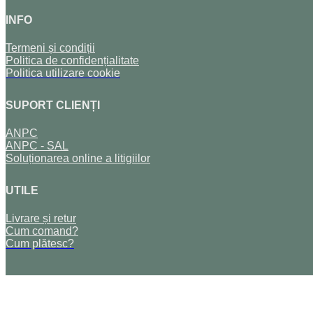
INFO
Termeni și condiții
Politica de confidențialitate
Politica utilizare cookie
SUPORT CLIENȚI
ANPC
ANPC - SAL
Soluționarea online a litigiilor
UTILE
Livrare și retur
Cum comand?
Cum plătesc?