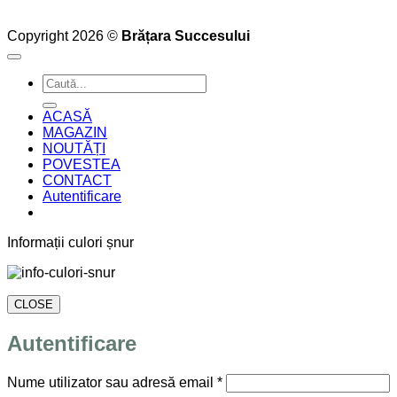
Copyright 2026 ©
Brățara Succesului
Caută
după:
ACASĂ
MAGAZIN
NOUTĂȚI
POVESTEA
CONTACT
Autentificare
Informații culori șnur
CLOSE
Autentificare
Obligatoriu
Nume utilizator sau adresă email
*