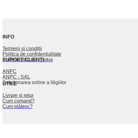
INFO
Termeni și condiții
Politica de confidențialitate
SUPORT CLIENȚI
Politica utilizare cookie
ANPC
ANPC - SAL
Soluționarea online a litigiilor
UTILE
Livrare și retur
Cum comand?
Cum plătesc?