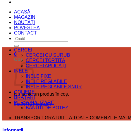
ACASĂ
MAGAZIN
NOUTĂȚI
POVESTEA
CONTACT
Caută
după:
CERCEI
0
CERCEI CU ȘURUB
Coș
CERCEI TORTIȚĂ
CERCEI APLICAȚI
INELE
INELE FIXE
INELE REGLABILE
INELE REGLABILE ȘNUR
COLIERE
Nu ai niciun produs în coș.
BRĂȚĂRI
PERSONALIZARE
Înapoi la magazin
BĂNUȚI DE BOTEZ
TRANSPORT GRATUIT LA TOATE COMENZILE MAI MA
Informații