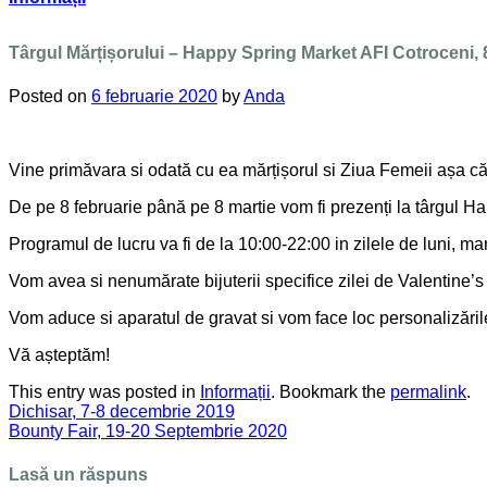
Târgul Mărțișorului – Happy Spring Market AFI Cotroceni, 8
Posted on
6 februarie 2020
by
Anda
Vine primăvara si odată cu ea mărțișorul si Ziua Femeii așa c
De pe 8 februarie până pe 8 martie vom fi prezenți la târgul Ha
Programul de lucru va fi de la 10:00-22:00 in zilele de luni, mar
Vom avea si nenumărate bijuterii specifice zilei de Valentine’s
Vom aduce si aparatul de gravat si vom face loc personalizările 
Vă așteptăm!
This entry was posted in
Informații
. Bookmark the
permalink
.
Dichisar, 7-8 decembrie 2019
Bounty Fair, 19-20 Septembrie 2020
Lasă un răspuns