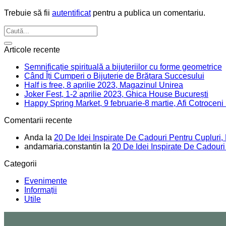
Trebuie să fii
autentificat
pentru a publica un comentariu.
Articole recente
Semnificație spirituală a bijuteriilor cu forme geometrice
Când Îți Cumperi o Bijuterie de Brățara Succesului
Half is free, 8 aprilie 2023, Magazinul Unirea
Joker Fest, 1-2 aprilie 2023, Ghica House București
Happy Spring Market, 9 februarie-8 martie, Afi Cotroceni
Comentarii recente
Anda
la
20 De Idei Inspirate De Cadouri Pentru Cupluri,
andamaria.constantin
la
20 De Idei Inspirate De Cadouri
Categorii
Evenimente
Informații
Utile