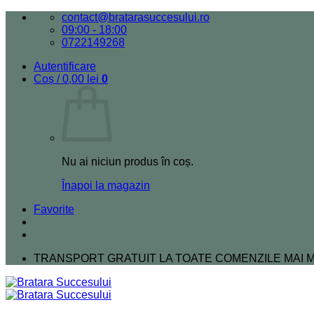
Skip
contact@bratarasuccesului.ro
to
09:00 - 18:00
content
0722149268
Autentificare
Coș /
0,00
lei
0
Nu ai niciun produs în coș.
Înapoi la magazin
Favorite
TRANSPORT GRATUIT LA TOATE COMENZILE MAI MA