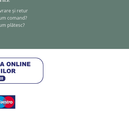
vrare și retur
um comand?
um plătesc?