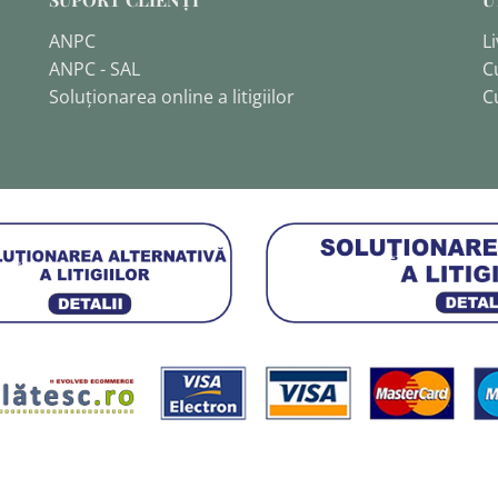
ANPC
Li
ANPC - SAL
C
Soluționarea online a litigiilor
C