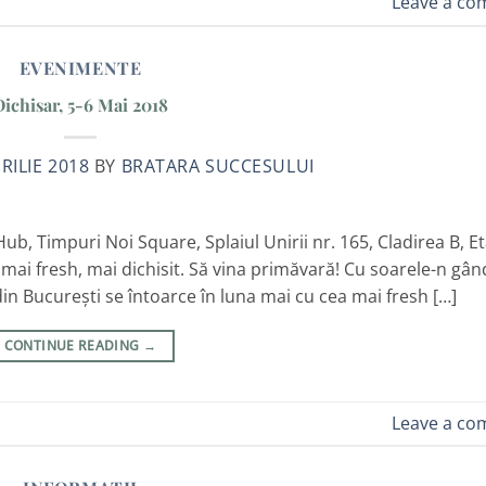
Leave a c
EVENIMENTE
Dichisar, 5-6 Mai 2018
RILIE 2018
BY
BRATARA SUCCESULUI
, Timpuri Noi Square, Splaiul Unirii nr. 165, Cladirea B, Eta
ai fresh, mai dichisit. Să vina primăvară! Cu soarele-n gând
București se întoarce în luna mai cu cea mai fresh […]
CONTINUE READING
→
Leave a c