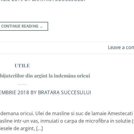
CONTINUE READING
→
Leave a c
UTILE
 bijuteriilor din argint la îndemâna oricui
EMBRIE 2018
BY
BRATARA SUCCESULUI
a indemana oricui. Ulei de masline si suc de lamaie Amestecati
sline intr-un vas, inmuiati o carpa de microfibra in solutie (
esele de argint, […]