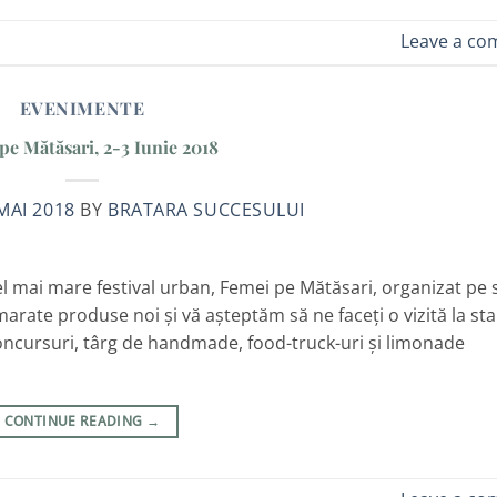
Leave a c
EVENIMENTE
pe Mătăsari, 2-3 Iunie 2018
MAI 2018
BY
BRATARA SUCCESULUI
el mai mare festival urban, Femei pe Mătăsari, organizat pe 
arate produse noi și vă așteptăm să ne faceți o vizită la st
 concursuri, târg de handmade, food-truck-uri și limonade
CONTINUE READING
→