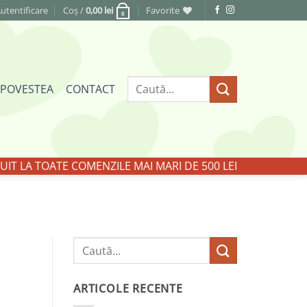
utentificare
Coș /
0,00
lei
Favorite
0
Caută
POVESTEA
CONTACT
după:
IT LA TOATE COMENZILE MAI MARI DE 500 LEI
ARTICOLE RECENTE