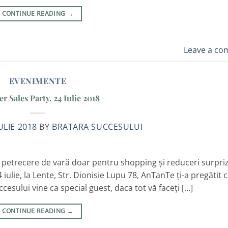
CONTINUE READING
→
Leave a c
EVENIMENTE
 Sales Party, 24 Iulie 2018
ULIE 2018
BY
BRATARA SUCCESULUI
 O petrecere de vară doar pentru shopping şi reduceri surpri
iulie, la Lente, Str. Dionisie Lupu 78, AnTanTe ți-a pregătit 
esului vine ca special guest, daca tot vă faceți […]
CONTINUE READING
→