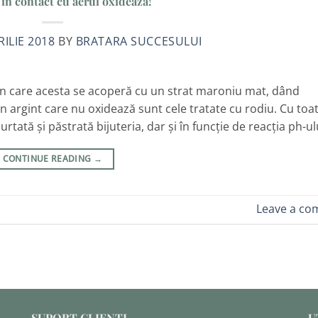
 în contact cu aerul oxidează!
RILIE 2018
BY
BRATARA SUCCESULUI
in care acesta se acoperă cu un strat maroniu mat, dând
din argint care nu oxidează sunt cele tratate cu rodiu. Cu toa
purtată și păstrată bijuteria, dar și în funcție de reacția ph-ul
CONTINUE READING
→
Leave a c
SUPORT CLIENȚI
U