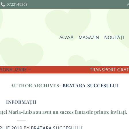
0722149268
A
ACASĂ
MAGAZIN
NOUTĂȚI
SONALIZARE
TRANSPORT GRATU
AUTHOR ARCHIVES:
BRATARA SUCCESULUI
INFORMAȚII
ței Maria-Luiza au avut un succes fantastic printre invitați.
RILIE 2019
BY
BRATARA SUCCESULUI