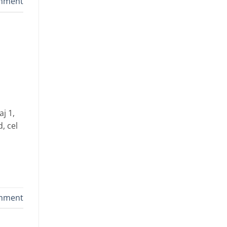
omment
j 1,
, cel
omment