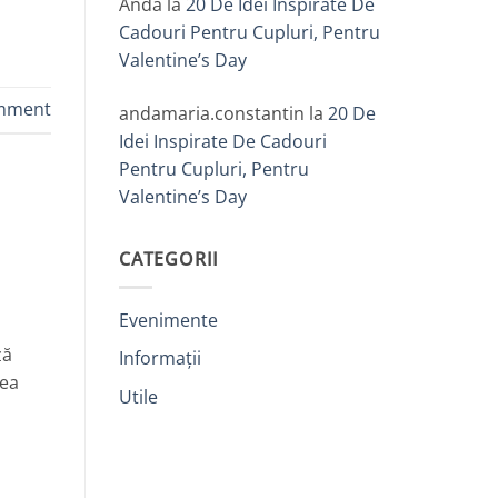
Anda
la
20 De Idei Inspirate De
Cadouri Pentru Cupluri, Pentru
Valentine’s Day
omment
andamaria.constantin
la
20 De
Idei Inspirate De Cadouri
Pentru Cupluri, Pentru
Valentine’s Day
CATEGORII
Evenimente
ză
Informații
cea
Utile