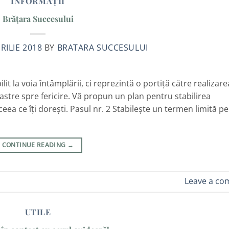
INFORMAȚII
Brățara Succesului
RILIE 2018
BY
BRATARA SUCCESULUI
t la voia întâmplării, ci reprezintă o portiță către realizare
stre spre fericire. Vă propun un plan pentru stabilirea
 ceea ce îți dorești. Pasul nr. 2 Stabilește un termen limită p
CONTINUE READING
→
Leave a c
UTILE